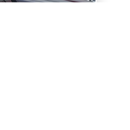
us sommes fiers d'offrir un service complet
 rachat de voitures d'occasion, quel que soit
r état.