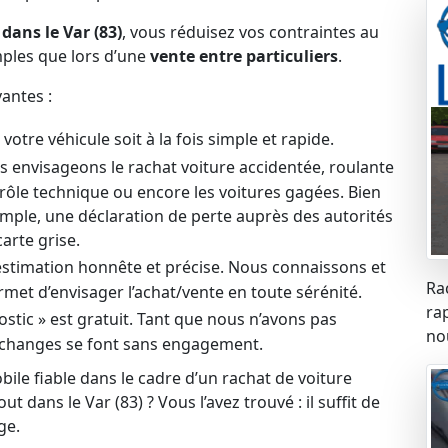
dans le Var (83)
, vous réduisez vos contraintes au
ples que lors d’une
vente entre particuliers
.
antes :
otre véhicule soit à la fois simple et rapide.
us envisageons le rachat voiture accidentée, roulante
trôle technique ou encore les voitures gagées. Bien
xemple, une déclaration de perte auprès des autorités
arte grise.
e estimation honnête et précise. Nous connaissons et
Ra
met d’envisager l’achat/vente en toute sérénité.
ra
ostic » est gratuit. Tant que nous n’avons pas
no
os échanges se font sans engagement.
ile fiable dans le cadre d’un rachat de voiture
t dans le Var (83) ? Vous l’avez trouvé : il suffit de
ge.