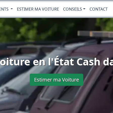
ENTS
ESTIMER MA VOITURE
CONSEILS
CONTACT
oiture en l'État Cash da
Estimer ma Voiture