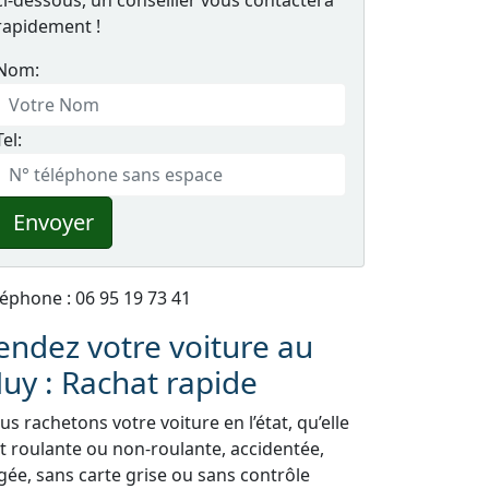
ci-dessous, un conseiller vous contactera
rapidement !
Nom:
Tel:
Envoyer
léphone : 06 95 19 73 41
endez votre voiture au
uy : Rachat rapide
s rachetons votre voiture en l’état, qu’elle
it roulante ou non-roulante, accidentée,
gée, sans carte grise ou sans contrôle