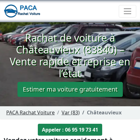
Rachat de voiture à
Châteauvieux (83840) –
Vente rapide et reprise en
l’état
Estimer ma voiture gratuitement
PACA Rachat Voiture
Var (83)
Châteauvieux
Appeler : 06 95 19 73 41