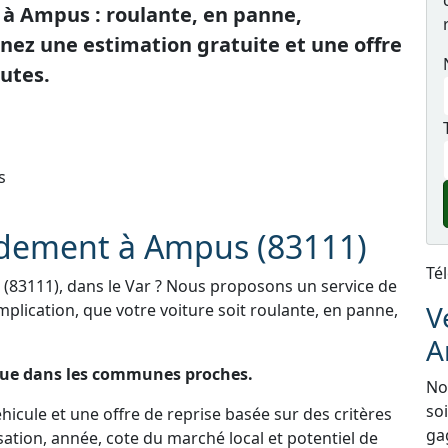
à Ampus : roulante, en panne,
nez une estimation gratuite et une offre
utes.
s
pidement à Ampus (83111)
Té
(83111), dans le Var ? Nous proposons un service de
V
mplication, que votre voiture soit roulante, en panne,
A
que dans les communes proches.
Nou
so
icule et une offre de reprise basée sur des critères
ga
sation, année, cote du marché local et potentiel de