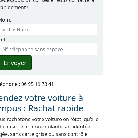
ci-dessous, un conseiller vous contactera
rapidement !
Nom:
Tel:
Envoyer
léphone : 06 95 19 73 41
endez votre voiture à
mpus : Rachat rapide
s rachetons votre voiture en l’état, qu’elle
it roulante ou non-roulante, accidentée,
gée, sans carte grise ou sans contrôle