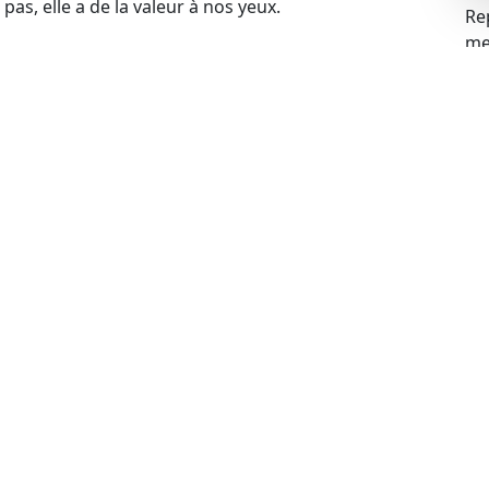
pas, elle a de la valeur à nos yeux.
Re
mei
omme une épave et que vous cherchez à vous en
a solution idéale. Nous proposons un rachat d’épave
tre service inclut le remorquage de votre véhicule.
us viendrons la récupérer gratuitement. Contactez-
t commencer le processus.
blèmes financiers, cela ne pose aucun problème pour
s problèmes liés à la gageure et racheter votre
 votre voiture, cela ne constitue pas un obstacle.
de rachat de manière légale.