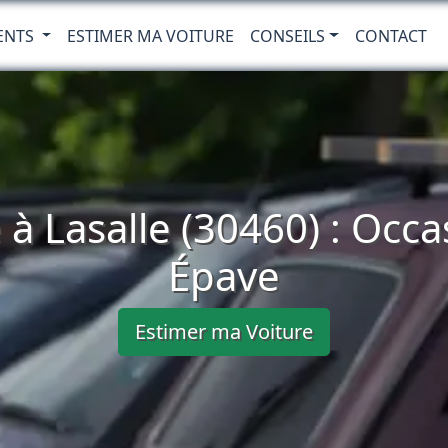
ENTS
ESTIMER MA VOITURE
CONSEILS
CONTACT
 à Lasalle (30460) : Occ
Épave
Estimer ma Voiture