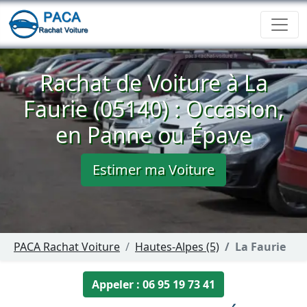
Rachat de Voiture à La
Faurie (05140) : Occasion,
en Panne ou Épave
Estimer ma Voiture
PACA Rachat Voiture
Hautes-Alpes (5)
La Faurie
Appeler : 06 95 19 73 41