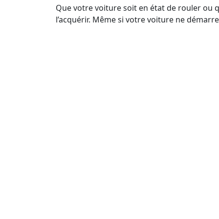
Que votre voiture soit en état de rouler ou 
l’acquérir. Même si votre voiture ne démarre 
3. Vendre voiture gagée
Si votre voiture est gagée en raison de pro
nous. Nous pouvons vous aider à résoudre le
voiture légalement.
4. Rachat de voiture sans 
Si vous avez égaré ou perdu la carte grise de
Nous vous guiderons à travers le processus 
5. Reprise véhicule sans 
Nous comprenons que les contrôles techniq
vendre votre voiture. Même sans contrôle t
rachat.
6. Rachat de Camping-Ca