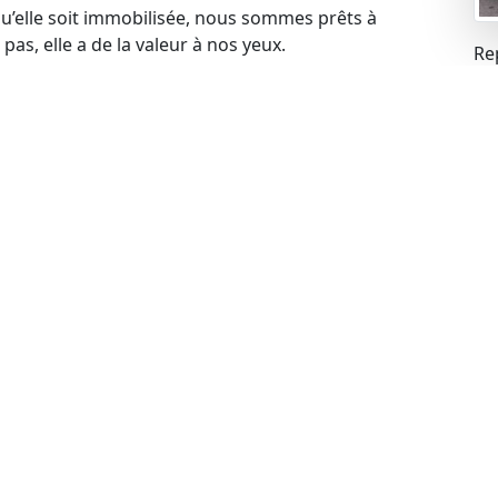
qu’elle soit immobilisée, nous sommes prêts à
pas, elle a de la valeur à nos yeux.
Re
mei
blèmes financiers, cela ne pose aucun problème pour
s problèmes liés à la gageure et racheter votre
carte grise
 votre voiture, cela ne constitue pas un obstacle.
de rachat de manière légale.
contrôle technique
ues peuvent expirer, mais cela n’empêche pas de
echnique à jour, nous sommes prêts à procéder au
r