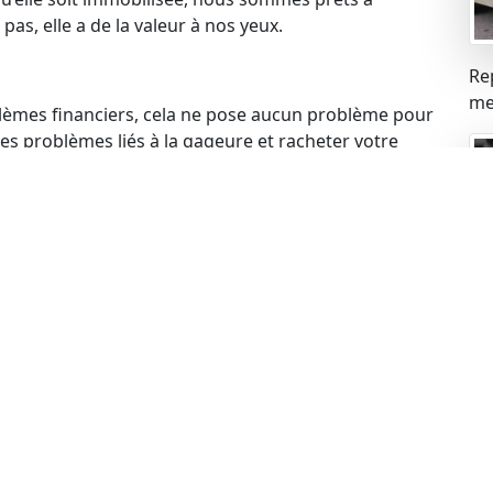
pas, elle a de la valeur à nos yeux.
Re
mei
blèmes financiers, cela ne pose aucun problème pour
s problèmes liés à la gageure et racheter votre
 votre voiture, cela ne constitue pas un obstacle.
de rachat de manière légale.
ue
ues peuvent expirer, mais cela n’empêche pas de
echnique à jour, nous sommes prêts à procéder au