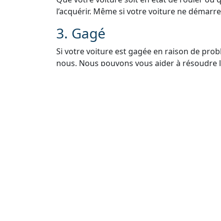
l’acquérir. Même si votre voiture ne démarre 
3. Gagé
Si votre voiture est gagée en raison de pro
nous. Nous pouvons vous aider à résoudre le
voiture légalement.
4. Sans Carte Grise
Si vous avez égaré ou perdu la carte grise de
Nous vous guiderons à travers le processus 
5. Sans Contrôle Techniq
Nous comprenons que les contrôles techniq
vendre votre voiture. Même sans contrôle t
rachat.
6. Rachat Épave Voiture