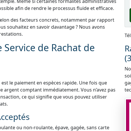
xemple. Même si certaines formalités administratives
sible afin de rendre le processus fluide et efficace.
selon des facteurs concrets, notamment par rapport
 Vous souhaitez en savoir davantage ? Nous avons
estations.
Té
e Service de Rachat de
R
(
Nou
so
 est le paiement en espèces rapide. Une fois que
ga
tre argent comptant immédiatement. Vous n’avez pas
te
nsaction, ce qui signifie que vous pouvez utiliser
ats.
Acceptés
roulante ou non-roulante, épave, gagée, sans carte