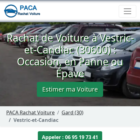
Rachat de Voiture à Vestric-
et-Candiac (30600) :
Occasion, en Panne ou
Épave
Estimer ma Voiture
PACA Rachat Voiture
Gard (30)
Vestric-et-Candiac
Appeler : 06 95 19 73 41