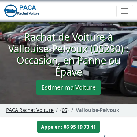
Rachat de Voiture à
Vallouise-Pelvoux (05290) :
Occasion, en Panne ou
Épave
Estimer ma Voiture
PACA Rachat Voiture
(05)
Vallouise-Pelvoux
Appeler : 06 95 19 73 41