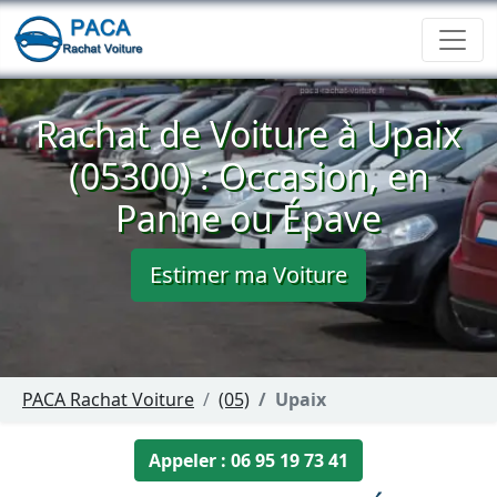
Rachat de Voiture à Upaix
(05300) : Occasion, en
Panne ou Épave
Estimer ma Voiture
PACA Rachat Voiture
(05)
Upaix
Appeler : 06 95 19 73 41