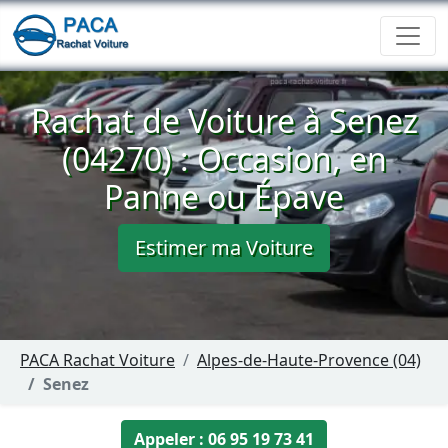
Rachat de Voiture à Senez
(04270) : Occasion, en
Panne ou Épave
Estimer ma Voiture
PACA Rachat Voiture
Alpes-de-Haute-Provence (04)
Senez
Appeler : 06 95 19 73 41