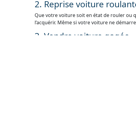
2. Reprise voiture roulan
Que votre voiture soit en état de rouler ou 
l’acquérir. Même si votre voiture ne démarre 
3. Vendre voiture gagée
Si votre voiture est gagée en raison de pro
nous. Nous pouvons vous aider à résoudre le
voiture légalement.
4. Rachat de voiture sans 
Si vous avez égaré ou perdu la carte grise de
Nous vous guiderons à travers le processus 
5. Reprise véhicule sans 
Nous comprenons que les contrôles techniq
vendre votre voiture. Même sans contrôle t
rachat.