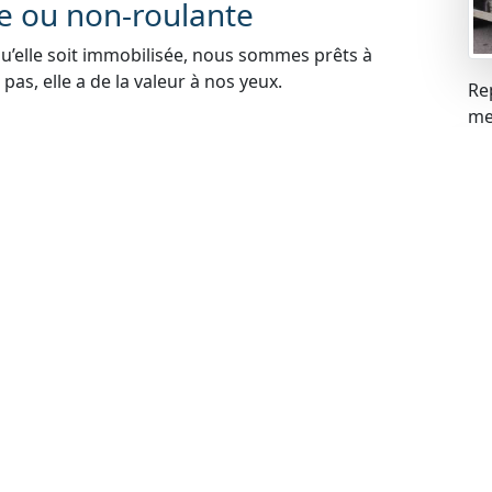
te ou non-roulante
qu’elle soit immobilisée, nous sommes prêts à
pas, elle a de la valeur à nos yeux.
Re
mei
blèmes financiers, cela ne pose aucun problème pour
s problèmes liés à la gageure et racheter votre
carte grise
 votre voiture, cela ne constitue pas un obstacle.
de rachat de manière légale.
contrôle technique
ues peuvent expirer, mais cela n’empêche pas de
echnique à jour, nous sommes prêts à procéder au