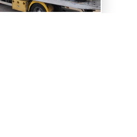
prise voiture occasion : un rachat au
lleur prix.