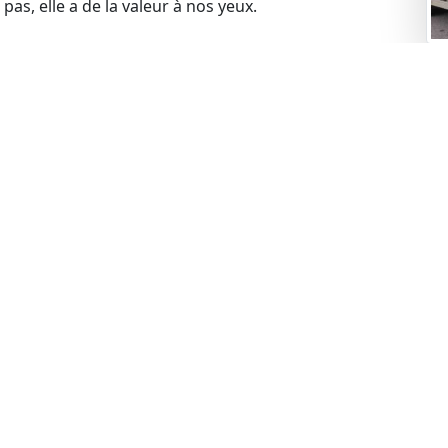
pas, elle a de la valeur à nos yeux.
Re
omme une épave et que vous cherchez à vous en
mei
a solution idéale. Nous proposons un rachat d’épave
tre service inclut le remorquage de votre véhicule.
us viendrons la récupérer gratuitement. Contactez-
t commencer le processus.
blèmes financiers, cela ne pose aucun problème pour
s problèmes liés à la gageure et racheter votre
 votre voiture, cela ne constitue pas un obstacle.
de rachat de manière légale.