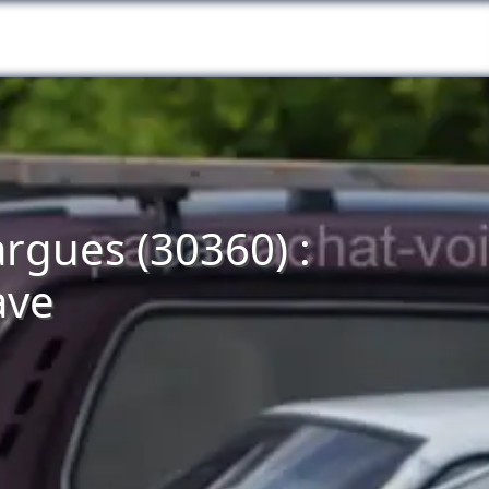
argues (30360) :
ave