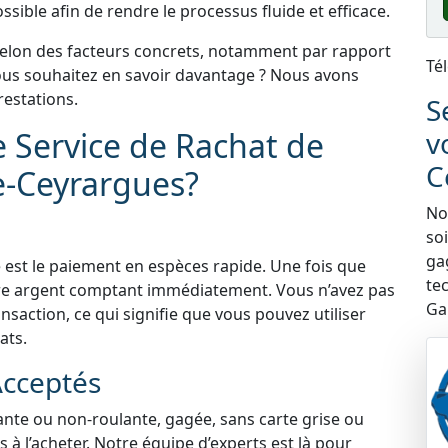
sible afin de rendre le processus fluide et efficace.
selon des facteurs concrets, notamment par rapport
Té
 Vous souhaitez en savoir davantage ? Nous avons
estations.
S
e Service de Rachat de
v
C
de-Ceyrargues?
Nou
so
ga
 est le paiement en espèces rapide. Une fois que
te
tre argent comptant immédiatement. Vous n’avez pas
Ga
nsaction, ce qui signifie que vous pouvez utiliser
ats.
Acceptés
lante ou non-roulante, gagée, sans carte grise ou
à l’acheter. Notre équipe d’experts est là pour