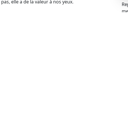
pas, elle a de la valeur à nos yeux.
Re
mei
blèmes financiers, cela ne pose aucun problème pour
s problèmes liés à la gageure et racheter votre
 votre voiture, cela ne constitue pas un obstacle.
de rachat de manière légale.
ue
ues peuvent expirer, mais cela n’empêche pas de
echnique à jour, nous sommes prêts à procéder au