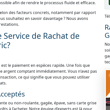
sible afin de rendre le processus fluide et efficace.
selon des facteurs concrets, notamment par rapport
Té
 Vous souhaitez en savoir davantage ? Nous avons
estations.
R
e Service de Rachat de
G
ic?
Nou
so
ga
te
 est le paiement en espèces rapide. Une fois que
tre argent comptant immédiatement. Vous n’avez pas
nsaction, ce qui signifie que vous pouvez utiliser
ats.
Acceptés
lante ou non-roulante, gagée, épave, sans carte grise
ts à l’acheter. Notre équipe d’experts est là pour