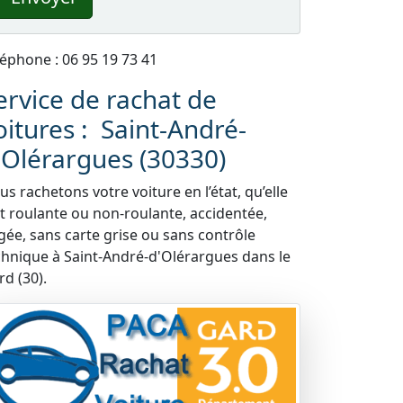
léphone : 06 95 19 73 41
ervice de rachat de
oitures : Saint-André-
'Olérargues (30330)
s rachetons votre voiture en l’état, qu’elle
it roulante ou non-roulante, accidentée,
gée, sans carte grise ou sans contrôle
chnique à Saint-André-d'Olérargues dans le
rd (30).