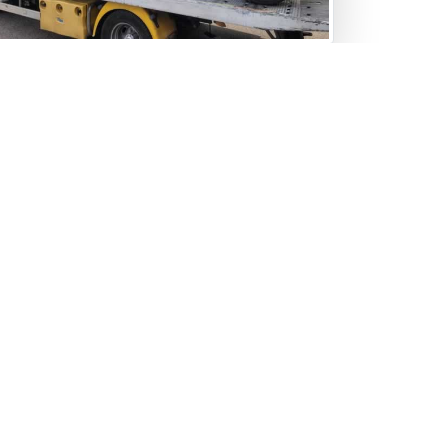
prise voiture occasion : un rachat au
lleur prix.