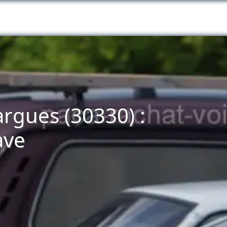
argues (30330) :
ave