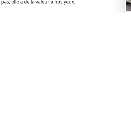
pas, elle a de la valeur à nos yeux.
Re
omme une épave et que vous cherchez à vous en
mei
a solution idéale. Nous proposons un rachat d’épave
tre service inclut le remorquage de votre véhicule.
us viendrons la récupérer gratuitement. Contactez-
t commencer le processus.
blèmes financiers, cela ne pose aucun problème pour
s problèmes liés à la gageure et racheter votre
 votre voiture, cela ne constitue pas un obstacle.
de rachat de manière légale.