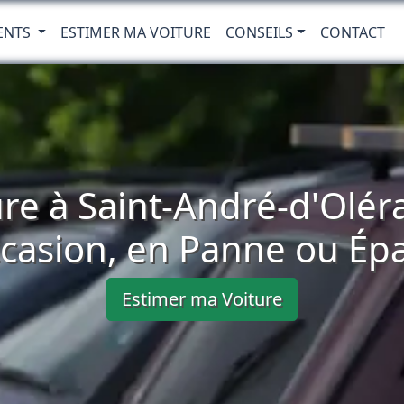
ENTS
ESTIMER MA VOITURE
CONSEILS
CONTACT
re à Saint-André-d'Olér
casion, en Panne ou Ép
Estimer ma Voiture