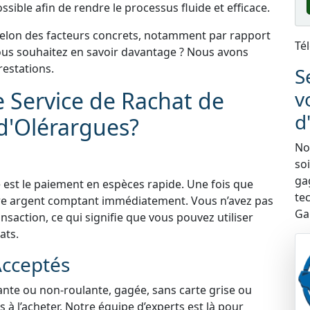
sible afin de rendre le processus fluide et efficace.
selon des facteurs concrets, notamment par rapport
Té
 Vous souhaitez en savoir davantage ? Nous avons
estations.
S
e Service de Rachat de
v
d
-d'Olérargues?
Nou
so
ga
 est le paiement en espèces rapide. Une fois que
te
tre argent comptant immédiatement. Vous n’avez pas
Ga
nsaction, ce qui signifie que vous pouvez utiliser
ats.
Acceptés
lante ou non-roulante, gagée, sans carte grise ou
à l’acheter. Notre équipe d’experts est là pour