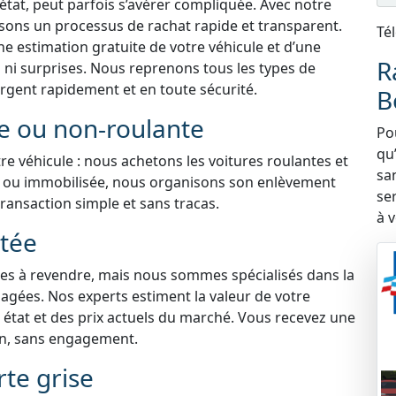
’état, peut parfois s’avérer compliquée. Avec notre
issons un processus de rachat rapide et transparent.
Té
ne estimation gratuite de votre véhicule et d’une
R
s ni surprises. Nous reprenons tous les types de
argent rapidement et en toute sécurité.
B
te ou non-roulante
Po
qu’
e véhicule : nous achetons les voitures roulantes et
sa
ne ou immobilisée, nous organisons son enlèvement
se
transaction simple et sans tracas.
à v
ntée
iles à revendre, mais nous sommes spécialisés dans la
agées. Nos experts estiment la valeur de votre
état et des prix actuels du marché. Vous recevez une
on, sans engagement.
rte grise