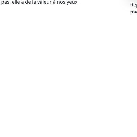
pas, elle a de la valeur à nos yeux.
Re
mei
blèmes financiers, cela ne pose aucun problème pour
s problèmes liés à la gageure et racheter votre
 votre voiture, cela ne constitue pas un obstacle.
de rachat de manière légale.
ue
ues peuvent expirer, mais cela n’empêche pas de
echnique à jour, nous sommes prêts à procéder au