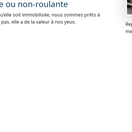
te ou non-roulante
qu’elle soit immobilisée, nous sommes prêts à
pas, elle a de la valeur à nos yeux.
Re
mei
blèmes financiers, cela ne pose aucun problème pour
s problèmes liés à la gageure et racheter votre
carte grise
 votre voiture, cela ne constitue pas un obstacle.
de rachat de manière légale.
contrôle technique
ues peuvent expirer, mais cela n’empêche pas de
echnique à jour, nous sommes prêts à procéder au