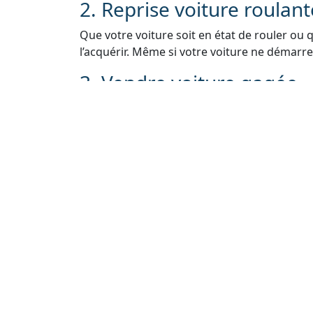
2. Reprise voiture roulan
Que votre voiture soit en état de rouler ou 
l’acquérir. Même si votre voiture ne démarre 
3. Vendre voiture gagée
Si votre voiture est gagée en raison de pro
nous. Nous pouvons vous aider à résoudre le
voiture légalement.
4. Rachat de voiture sans 
Si vous avez égaré ou perdu la carte grise de
Nous vous guiderons à travers le processus 
5. Reprise véhicule sans 
Nous comprenons que les contrôles techniq
vendre votre voiture. Même sans contrôle t
rachat.