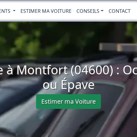
ENTS
ESTIMER MA VOITURE
CONSEILS
CONTACT
e à Montfort (04600) : O
ou Épave
Estimer ma Voiture