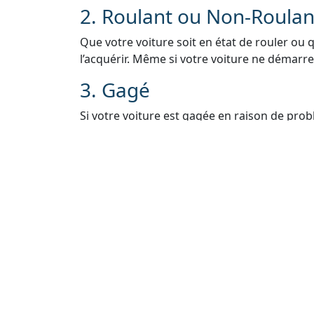
2. Roulant ou Non-Roulan
Que votre voiture soit en état de rouler ou 
l’acquérir. Même si votre voiture ne démarre 
3. Gagé
Si votre voiture est gagée en raison de pro
nous. Nous pouvons vous aider à résoudre le
voiture légalement.
4. Sans Carte Grise
Si vous avez égaré ou perdu la carte grise de
Nous vous guiderons à travers le processus 
5. Sans Contrôle Techniq
Nous comprenons que les contrôles techniq
vendre votre voiture. Même sans contrôle t
rachat.