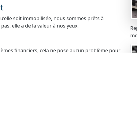
t
qu’elle soit immobilisée, nous sommes prêts à
pas, elle a de la valeur à nos yeux.
Re
mei
blèmes financiers, cela ne pose aucun problème pour
s problèmes liés à la gageure et racheter votre
 votre voiture, cela ne constitue pas un obstacle.
de rachat de manière légale.
ue
ues peuvent expirer, mais cela n’empêche pas de
echnique à jour, nous sommes prêts à procéder au