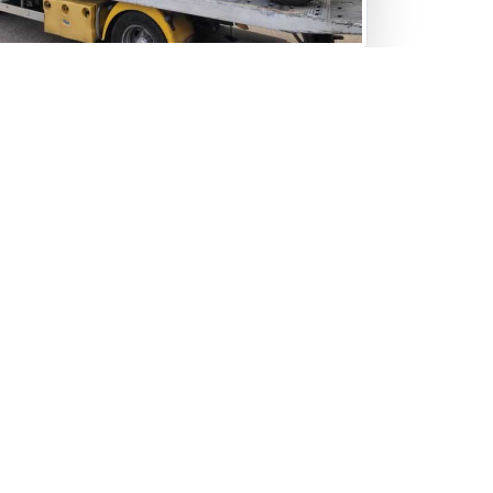
prise voiture occasion : un rachat au
lleur prix.