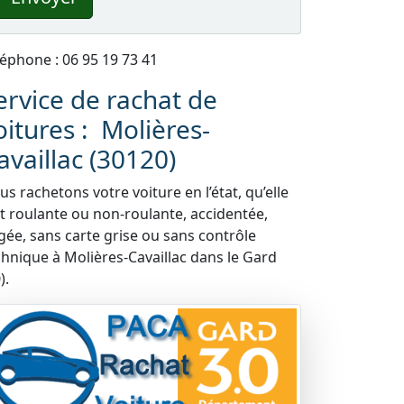
léphone : 06 95 19 73 41
ervice de rachat de
oitures : Molières-
availlac (30120)
s rachetons votre voiture en l’état, qu’elle
it roulante ou non-roulante, accidentée,
gée, sans carte grise ou sans contrôle
chnique à Molières-Cavaillac dans le Gard
).