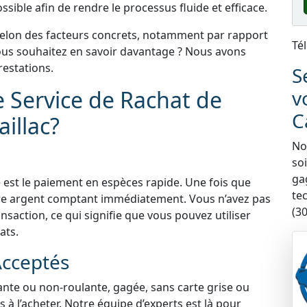
sible afin de rendre le processus fluide et efficace.
selon des facteurs concrets, notamment par rapport
Té
 Vous souhaitez en savoir davantage ? Nous avons
estations.
S
e Service de Rachat de
v
C
illac?
Nou
so
ga
 est le paiement en espèces rapide. Une fois que
te
tre argent comptant immédiatement. Vous n’avez pas
(30
nsaction, ce qui signifie que vous pouvez utiliser
ats.
Acceptés
lante ou non-roulante, gagée, sans carte grise ou
à l’acheter. Notre équipe d’experts est là pour