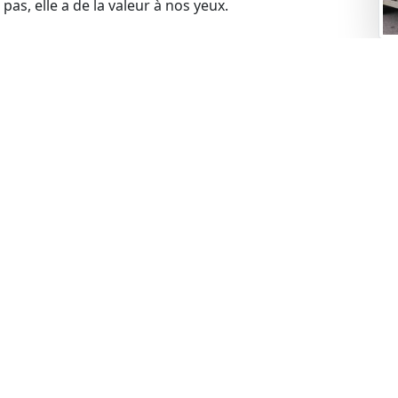
pas, elle a de la valeur à nos yeux.
Re
omme une épave et que vous cherchez à vous en
mei
a solution idéale. Nous proposons un rachat d’épave
tre service inclut le remorquage de votre véhicule.
us viendrons la récupérer gratuitement. Contactez-
t commencer le processus.
blèmes financiers, cela ne pose aucun problème pour
s problèmes liés à la gageure et racheter votre
 votre voiture, cela ne constitue pas un obstacle.
de rachat de manière légale.