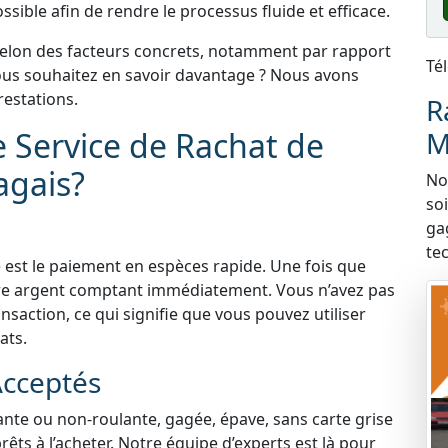
sible afin de rendre le processus fluide et efficace.
selon des facteurs concrets, notamment par rapport
Té
 Vous souhaitez en savoir davantage ? Nous avons
estations.
R
e Service de Rachat de
M
agais?
Nou
so
ga
te
 est le paiement en espèces rapide. Une fois que
tre argent comptant immédiatement. Vous n’avez pas
nsaction, ce qui signifie que vous pouvez utiliser
ats.
Acceptés
lante ou non-roulante, gagée, épave, sans carte grise
ts à l’acheter. Notre équipe d’experts est là pour