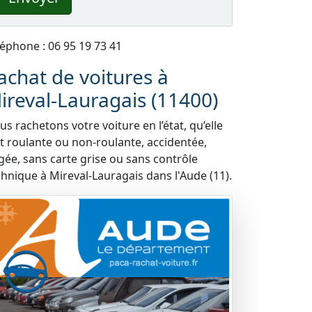
léphone : 06 95 19 73 41
achat de voitures à
ireval-Lauragais (11400)
s rachetons votre voiture en l’état, qu’elle
it roulante ou non-roulante, accidentée,
gée, sans carte grise ou sans contrôle
chnique à Mireval-Lauragais dans l'Aude (11).