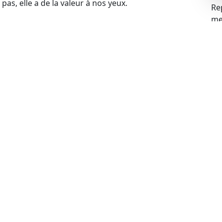
pas, elle a de la valeur à nos yeux.
Re
mei
blèmes financiers, cela ne pose aucun problème pour
s problèmes liés à la gageure et racheter votre
 votre voiture, cela ne constitue pas un obstacle.
de rachat de manière légale.
ue
ues peuvent expirer, mais cela n’empêche pas de
echnique à jour, nous sommes prêts à procéder au