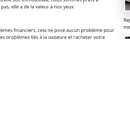
pas, elle a de la valeur à nos yeux.
Re
mei
blèmes financiers, cela ne pose aucun problème pour
s problèmes liés à la gageure et racheter votre
 votre voiture, cela ne constitue pas un obstacle.
de rachat de manière légale.
ue
ues peuvent expirer, mais cela n’empêche pas de
echnique à jour, nous sommes prêts à procéder au