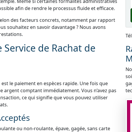
xemple. Même si certaines formalités administratives
sible afin de rendre le processus fluide et efficace.
selon des facteurs concrets, notamment par rapport
 Vous souhaitez en savoir davantage ? Nous avons
estations.
Té
e Service de Rachat de
R
M
Nou
so
 est le paiement en espèces rapide. Une fois que
ga
tre argent comptant immédiatement. Vous n’avez pas
te
nsaction, ce qui signifie que vous pouvez utiliser
ats.
Acceptés
roulante ou non-roulante, épave, gagée, sans carte