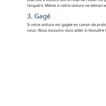
l’acquérir. Même si votre voiture ne démarre 
3. Gagé
Si votre voiture est gagée en raison de pro
nous. Nous pouvons vous aider à résoudre le
voiture légalement.
4. Sans Carte Grise
Si vous avez égaré ou perdu la carte grise de
Nous vous guiderons à travers le processus 
5. Sans Contrôle Techniq
Nous comprenons que les contrôles techniq
vendre votre voiture. Même sans contrôle t
rachat.
6. Rachat Épave Voiture