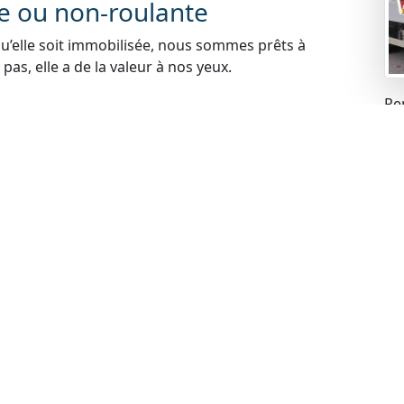
te ou non-roulante
qu’elle soit immobilisée, nous sommes prêts à
pas, elle a de la valeur à nos yeux.
Re
mei
blèmes financiers, cela ne pose aucun problème pour
s problèmes liés à la gageure et racheter votre
carte grise
 votre voiture, cela ne constitue pas un obstacle.
de rachat de manière légale.
contrôle technique
ues peuvent expirer, mais cela n’empêche pas de
echnique à jour, nous sommes prêts à procéder au