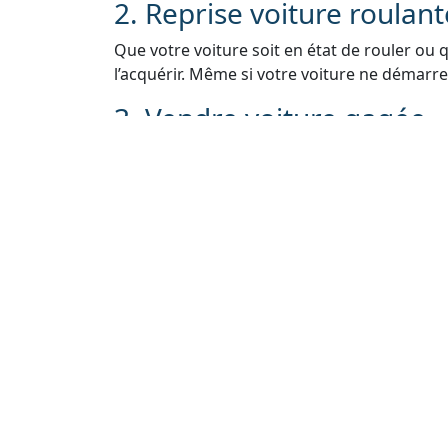
2. Reprise voiture roulan
Que votre voiture soit en état de rouler ou 
l’acquérir. Même si votre voiture ne démarre 
3. Vendre voiture gagée
Si votre voiture est gagée en raison de pro
nous. Nous pouvons vous aider à résoudre le
voiture légalement.
4. Rachat de voiture sans 
Si vous avez égaré ou perdu la carte grise de
Nous vous guiderons à travers le processus 
5. Reprise véhicule sans 
Nous comprenons que les contrôles techniq
vendre votre voiture. Même sans contrôle t
rachat.