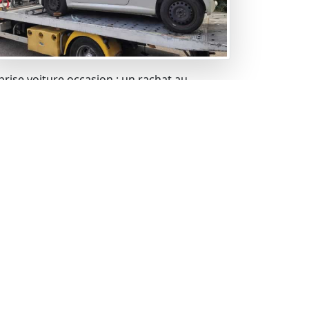
prise voiture occasion : un rachat au
lleur prix.