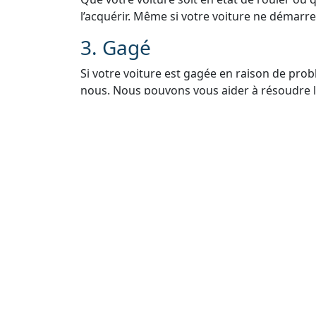
l’acquérir. Même si votre voiture ne démarre 
3. Gagé
Si votre voiture est gagée en raison de pro
nous. Nous pouvons vous aider à résoudre le
voiture légalement.
4. Sans Carte Grise
Si vous avez égaré ou perdu la carte grise de
Nous vous guiderons à travers le processus 
5. Sans Contrôle Techniq
Nous comprenons que les contrôles techniq
vendre votre voiture. Même sans contrôle t
rachat.
6. Rachat Épave Voiture