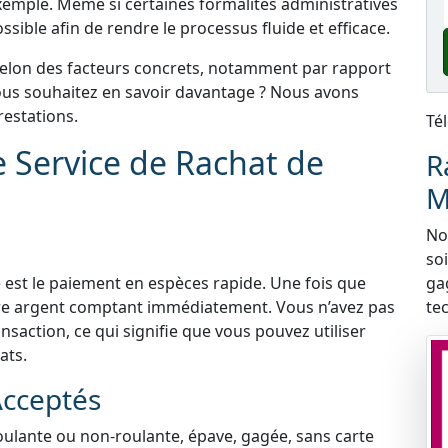
xemple. Même si certaines formalités administratives
sible afin de rendre le processus fluide et efficace.
selon des facteurs concrets, notamment par rapport
 Vous souhaitez en savoir davantage ? Nous avons
estations.
Té
e Service de Rachat de
R
M
Nou
so
 est le paiement en espèces rapide. Une fois que
ga
tre argent comptant immédiatement. Vous n’avez pas
te
nsaction, ce qui signifie que vous pouvez utiliser
ats.
Acceptés
roulante ou non-roulante, épave, gagée, sans carte