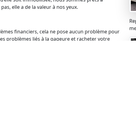
pas, elle a de la valeur à nos yeux.
Re
mei
blèmes financiers, cela ne pose aucun problème pour
s problèmes liés à la gageure et racheter votre
 votre voiture, cela ne constitue pas un obstacle.
de rachat de manière légale.
ue
ues peuvent expirer, mais cela n’empêche pas de
echnique à jour, nous sommes prêts à procéder au