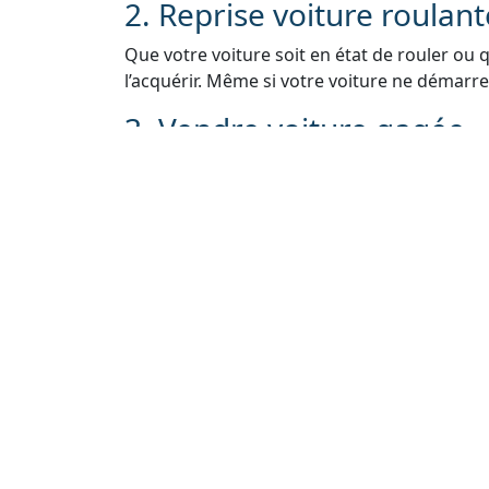
2. Reprise voiture roulan
Que votre voiture soit en état de rouler ou 
l’acquérir. Même si votre voiture ne démarre 
3. Vendre voiture gagée
Si votre voiture est gagée en raison de pro
nous. Nous pouvons vous aider à résoudre le
voiture légalement.
4. Rachat de voiture sans 
Si vous avez égaré ou perdu la carte grise de
Nous vous guiderons à travers le processus 
5. Reprise véhicule sans 
Nous comprenons que les contrôles techniq
vendre votre voiture. Même sans contrôle t
rachat.