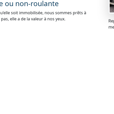
te ou non-roulante
qu’elle soit immobilisée, nous sommes prêts à
pas, elle a de la valeur à nos yeux.
Re
mei
blèmes financiers, cela ne pose aucun problème pour
s problèmes liés à la gageure et racheter votre
carte grise
 votre voiture, cela ne constitue pas un obstacle.
de rachat de manière légale.
contrôle technique
ues peuvent expirer, mais cela n’empêche pas de
echnique à jour, nous sommes prêts à procéder au