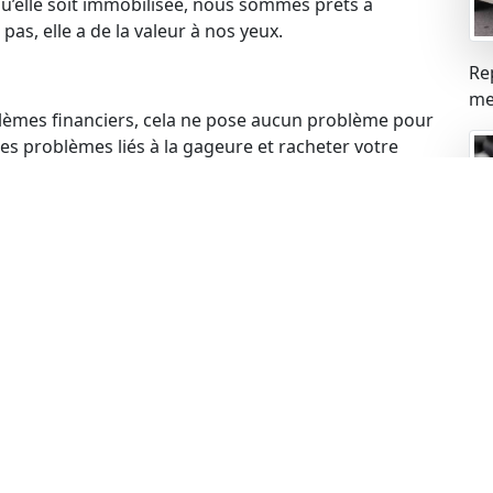
qu’elle soit immobilisée, nous sommes prêts à
pas, elle a de la valeur à nos yeux.
Re
mei
blèmes financiers, cela ne pose aucun problème pour
s problèmes liés à la gageure et racheter votre
 votre voiture, cela ne constitue pas un obstacle.
de rachat de manière légale.
ue
ues peuvent expirer, mais cela n’empêche pas de
echnique à jour, nous sommes prêts à procéder au