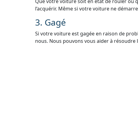
Que votre voiture soit en état de rouler ou 
l’acquérir. Même si votre voiture ne démarre 
3. Gagé
Si votre voiture est gagée en raison de pro
nous. Nous pouvons vous aider à résoudre le
voiture légalement.
4. Sans Carte Grise
Si vous avez égaré ou perdu la carte grise de
Nous vous guiderons à travers le processus 
5. Sans Contrôle Techniq
Nous comprenons que les contrôles techniq
vendre votre voiture. Même sans contrôle t
rachat.
6. Rachat Épave Voiture