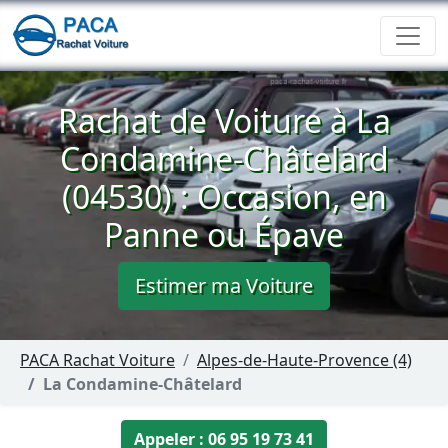
Rachat de Voiture à La
Condamine-Châtelard
(04530) : Occasion, en
Panne ou Épave
Estimer ma Voiture
PACA Rachat Voiture
Alpes-de-Haute-Provence (4)
La Condamine-Châtelard
Appeler : 06 95 19 73 41