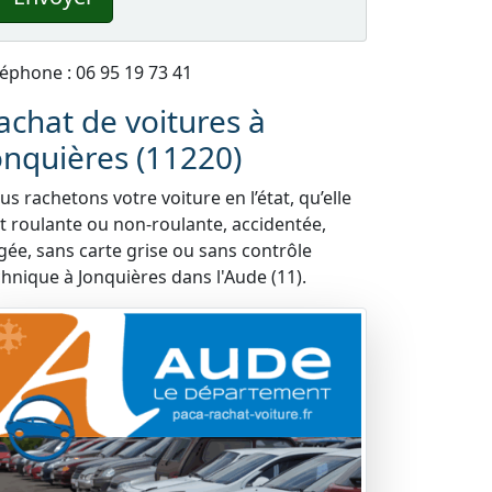
léphone : 06 95 19 73 41
achat de voitures à
onquières (11220)
s rachetons votre voiture en l’état, qu’elle
it roulante ou non-roulante, accidentée,
gée, sans carte grise ou sans contrôle
chnique à Jonquières dans l'Aude (11).