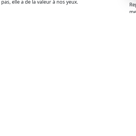
pas, elle a de la valeur à nos yeux.
Re
mei
blèmes financiers, cela ne pose aucun problème pour
s problèmes liés à la gageure et racheter votre
 votre voiture, cela ne constitue pas un obstacle.
de rachat de manière légale.
ue
ues peuvent expirer, mais cela n’empêche pas de
echnique à jour, nous sommes prêts à procéder au