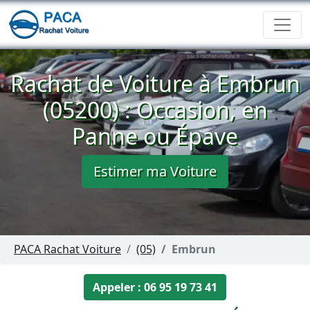
Rachat de Voiture à Embrun
(05200) : Occasion, en
Panne ou Épave
Estimer ma Voiture
PACA Rachat Voiture
(05)
Embrun
Appeler : 06 95 19 73 41