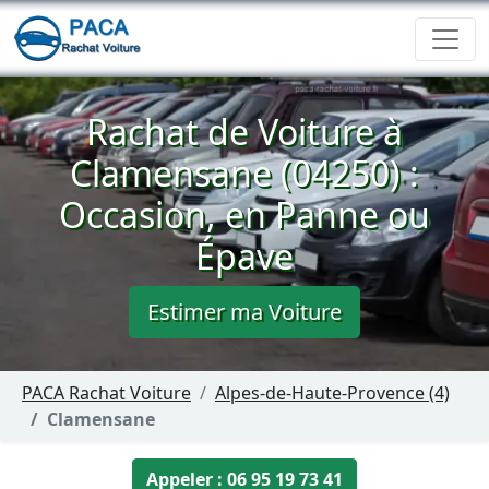
Rachat de Voiture à
Clamensane (04250) :
Occasion, en Panne ou
Épave
Estimer ma Voiture
PACA Rachat Voiture
Alpes-de-Haute-Provence (4)
Clamensane
Appeler : 06 95 19 73 41