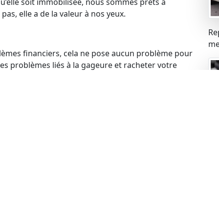
qu’elle soit immobilisée, nous sommes prêts à
pas, elle a de la valeur à nos yeux.
Re
mei
blèmes financiers, cela ne pose aucun problème pour
s problèmes liés à la gageure et racheter votre
 votre voiture, cela ne constitue pas un obstacle.
de rachat de manière légale.
ue
ues peuvent expirer, mais cela n’empêche pas de
echnique à jour, nous sommes prêts à procéder au