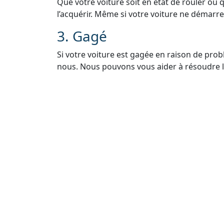
Que votre voiture soit en état de rouler ou 
l’acquérir. Même si votre voiture ne démarre 
3. Gagé
Si votre voiture est gagée en raison de pro
nous. Nous pouvons vous aider à résoudre le
voiture légalement.
4. Sans Carte Grise
Si vous avez égaré ou perdu la carte grise de
Nous vous guiderons à travers le processus 
5. Sans Contrôle Techniq
Nous comprenons que les contrôles techniq
vendre votre voiture. Même sans contrôle t
rachat.
6. Rachat Épave Voiture